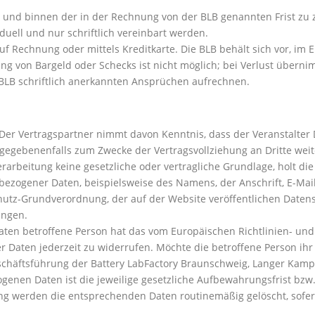
g und binnen der in der Rechnung von der BLB genannten Frist zu
uell und nur schriftlich vereinbart werden.
uf Rechnung oder mittels Kreditkarte. Die BLB behält sich vor, im
g von Bargeld oder Schecks ist nicht möglich; bei Verlust überni
r BLB schriftlich anerkannten Ansprüchen aufrechnen.
er Vertragspartner nimmt davon Kenntnis, dass der Veranstalter D
egebenenfalls zum Zwecke der Vertragsvollziehung an Dritte weit
rarbeitung keine gesetzliche oder vertragliche Grundlage, holt die
nbezogener Daten, beispielsweise des Namens, der Anschrift, E-Ma
schutz-Grundverordnung, der auf der Website veröffentlichen Dat
ungen.
ten betroffene Person hat das vom Europäischen Richtlinien- un
 Daten jederzeit zu widerrufen. Möchte die betroffene Person ihr 
Geschäftsführung der Battery LabFactory Braunschweig, Langer Kam
genen Daten ist die jeweilige gesetzliche Aufbewahrungsfrist bzw
ng werden die entsprechenden Daten routinemäßig gelöscht, sofern