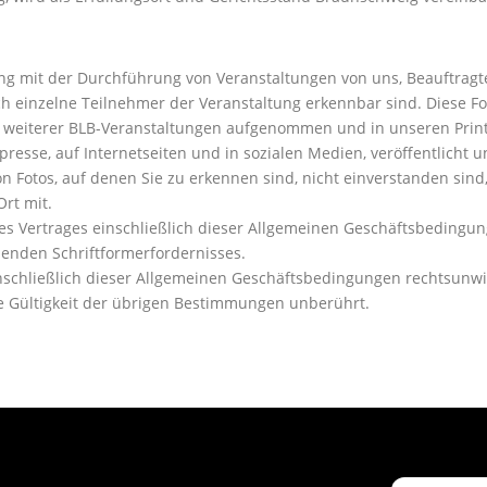
ng mit der Durchführung von Veranstaltungen von uns, Beauftrag
 einzelne Teilnehmer der Veranstaltung erkennbar sind. Diese F
 weiterer BLB-Veranstaltungen aufgenommen und in unseren Print
resse, auf Internetseiten und in sozialen Medien, veröffentlicht 
 Fotos, auf denen Sie zu erkennen sind, nicht einverstanden sind, 
rt mit.
ertrages einschließlich dieser Allgemeinen Geschäftsbedingunge
henden Schriftformerfordernisses.
nschließlich dieser Allgemeinen Geschäftsbedingungen rechtsunwir
ie Gültigkeit der übrigen Bestimmungen unberührt.