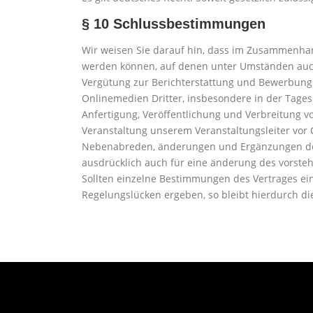
§ 10 Schlussbestimmungen
Wir weisen Sie darauf hin, dass im Zusammenha
werden können, auf denen unter Umständen auch
Vergütung zur Berichterstattung und Bewerbung
Onlinemedien Dritter, insbesondere in der Tagesp
Anfertigung, Veröffentlichung und Verbreitung von
Veranstaltung unserem Veranstaltungsleiter vor O
Nebenabreden, änderungen und Ergänzungen des V
ausdrücklich auch für eine änderung des vorste
Sollten einzelne Bestimmungen des Vertrages ei
Regelungslücken ergeben, so bleibt hierdurch d