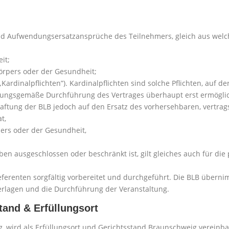
 und Aufwendungsersatzansprüche des Teilnehmers, gleich aus wel
it;
örpers oder der Gesundheit;
„Kardinalpflichten”). Kardinalpflichten sind solche Pflichten, auf 
rdnungsgemäße Durchführung des Vertrages überhaupt erst ermöglic
 Haftung der BLB jedoch auf den Ersatz des vorhersehbaren, vertra
t,
ers oder der Gesundheit,
 ausgeschlossen oder beschränkt ist, gilt gleiches auch für die p
ferenten sorgfältig vorbereitet und durchgeführt. Die BLB übernimm
erlagen und die Durchführung der Veranstaltung.
tand & Erfüllungsort
ig, wird als Erfüllungsort und Gerichtsstand Braunschweig vereinba