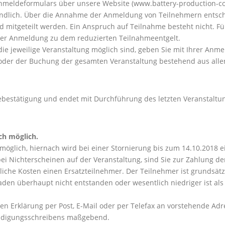
nmeldeformulars über unsere Website (www.battery-production-co
rbindlich. Über die Annahme der Anmeldung von Teilnehmern entsc
d mitgeteilt werden. Ein Anspruch auf Teilnahme besteht nicht. F
ter Anmeldung zu dem reduzierten Teilnahmeentgelt.
 jeweilige Veranstaltung möglich sind, geben Sie mit Ihrer Anmel
oder der Buchung der gesamten Veranstaltung bestehend aus alle
bestätigung und endet mit Durchführung des letzten Veranstaltu
ch möglich.
s möglich, hiernach wird bei einer Stornierung bis zum 14.10.2018
r bei Nichterscheinen auf der Veranstaltung, sind Sie zur Zahlung d
liche Kosten einen Ersatzteilnehmer. Der Teilnehmer ist grundsätz
aden überhaupt nicht entstanden oder wesentlich niedriger ist als
en Erklärung per Post, E-Mail oder per Telefax an vorstehende Adre
Kündigungsschreibens maßgebend.