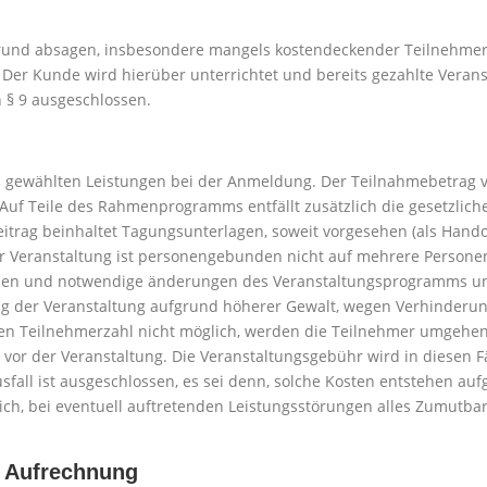
rund absagen, insbesondere mangels kostendeckender Teilnehmerza
Der Kunde wird hierüber unterrichtet und bereits gezahlte Veranst
 § 9 ausgeschlossen.
n gewählten Leistungen bei der Anmeldung. Der Teilnahmebetrag v
Auf Teile des Rahmenprogramms entfällt zusätzlich die gesetzliche
itrag beinhaltet Tagungsunterlagen, soweit vorgesehen (als Hando
 Veranstaltung ist personengebunden nicht auf mehrere Personen a
tzen und notwendige änderungen des Veranstaltungsprogramms u
ng der Veranstaltung aufgrund höherer Gewalt, wegen Verhinderu
gen Teilnehmerzahl nicht möglich, werden die Teilnehmer umgehen
vor der Veranstaltung. Die Veranstaltungsgebühr wird in diesen Fäl
fall ist ausgeschlossen, es sei denn, solche Kosten entstehen auf
t sich, bei eventuell auftretenden Leistungsstörungen alles Zumu
g, Aufrechnung