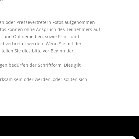
ten oder Pressevertretern Fotos aufgenommen
otos können ohne Anspruch des Teilnehmers auf
- und Onlinemedien, sowie Print- und
und verbreitet werden. Wenn Sie mit der
teilen Sie dies bitte vor Beginn der
n bedürfen der Schriftform. Dies gilt
ksam sein oder werden, oder sollten sich